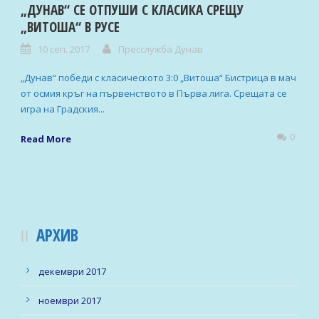
„ДУНАВ“ СЕ ОТПУШИ С КЛАСИКА СРЕЩУ
„ВИТОША“ В РУСЕ
10 сеп. 2017
Пресслужба Дунав
„Дунав“ победи с класическото 3:0 „Витоша“ Бистрица в мач
от осмия кръг на първенството в Първа лига. Срещата се
игра на Градския...
0
Read More
АРХИВ
декември 2017
ноември 2017