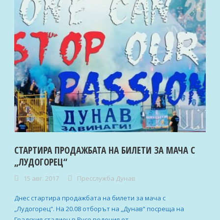
СТАРТИРА ПРОДАЖБАТА НА БИЛЕТИ ЗА МАЧА С
„ЛУДОГОРЕЦ“
15 авг. 2017
Пресслужба Дунав
Днес стартира продажбата на билети за мача с
„Лудогорец“. На 20.08 отборът на „Дунав“ посреща на
Градския стадион в Русе водения от...