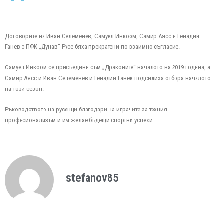
Договорите на Иван Селеменев, Самуел Инкоом, Самир Аясс и Генадий
Ганев с ПФК „Дунав“ Русе бяха прекратени по взаимно съгласие.
Самуел Инкоом се присъедини съм „Драконите“ началото на 2019 година, а
Самир Аясс и Иван Селеменев и Генадий Ганев подсилиха отбора началото
на този сезон.
Ръководството на русенци благодари на играчите за техния
професионализъм и им желае бъдещи спортни успехи
stefanov85