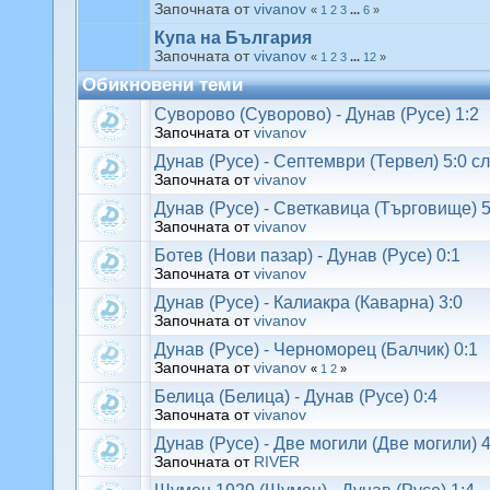
Започната от
vivanov
«
1
2
3
...
6
»
Купа на България
Започната от
vivanov
«
1
2
3
...
12
»
Обикновени теми
Суворово (Суворово) - Дунав (Русе) 1:2
Започната от
vivanov
Дунав (Русе) - Септември (Тервел) 5:0 сл
Започната от
vivanov
Дунав (Русе) - Светкавица (Търговище) 5
Започната от
vivanov
Ботев (Нови пазар) - Дунав (Русе) 0:1
Започната от
vivanov
Дунав (Русе) - Калиакра (Каварна) 3:0
Започната от
vivanov
Дунав (Русе) - Черноморец (Балчик) 0:1
Започната от
vivanov
«
1
2
»
Белица (Белица) - Дунав (Русе) 0:4
Започната от
vivanov
Дунав (Русе) - Две могили (Две могили) 4
Започната от
RIVER