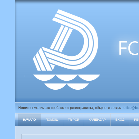
Новини:
Ако имате проблеми с регистрацията, обърнете се към:
office@fc
НАЧАЛО
ПОМОЩ
ТЪРСИ
КАЛЕНДАР
ВХОД
РЕ