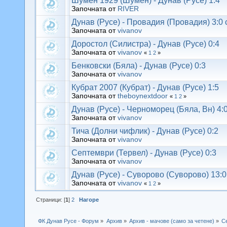
Шумен 1929 (Шумен) - Дунав (Русе) 1:4
Започната от
RIVER
Дунав (Русе) - Провадия (Провадия) 3:0 
Започната от
vivanov
Доростол (Силистра) - Дунав (Русе) 0:4
Започната от
vivanov
«
1
2
»
Бенковски (Бяла) - Дунав (Русе) 0:3
Започната от
vivanov
Кубрат 2007 (Кубрат) - Дунав (Русе) 1:5
Започната от
theboynextdoor
«
1
2
»
Дунав (Русе) - Черноморец (Бяла, Вн) 4:
Започната от
vivanov
Тича (Долни чифлик) - Дунав (Русе) 0:2
Започната от
vivanov
Септември (Тервел) - Дунав (Русе) 0:3
Започната от
vivanov
Дунав (Русе) - Суворово (Суворово) 13:0
Започната от
vivanov
«
1
2
»
Страници: [
1
]
2
Нагоре
ФК Дунав Русе - Форум
»
Архив
»
Архив - мачове (само за четене)
»
С