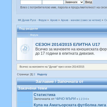
Влез с потребителско име, парола и продължителност на сес
ФК Дунав Русе - Форум
»
Архив
»
Архив - мачове (само за четене)
»
С
Под-раздели
Форум
СЕЗОН 2014/2015 ЕЛИТНА U17
Всичко за мачовете на юношеската фо
до 17 години в елитната дивизия.
Всичко за мачовете на "Дунав" през сезон 2014/2015
Страници: [
1
]
2
Надолу
Заглавие
/
Започната от
Закачени теми
Статистика
Започната от
ЧИЧО МЪРИ
«
1
2
3
4
»
Купа на Аматьорската футболна лига