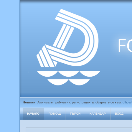
Новини:
Ако имате проблеми с регистрацията, обърнете се към:
office
НАЧАЛО
ПОМОЩ
ТЪРСИ
КАЛЕНДАР
ВХОД