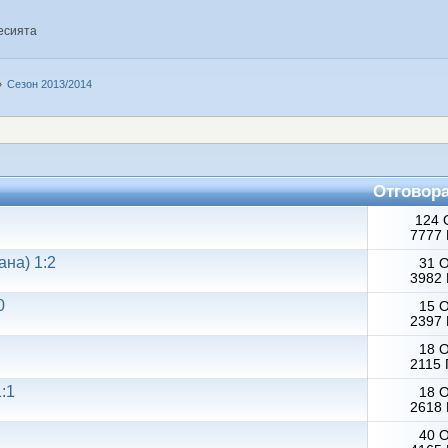
есията
»
Сезон 2013/2014
Отговор
124 
7777 
ана) 1:2
31 
3982 
0
15 
2397 
18 
2115 
:1
18 
2618 
40 