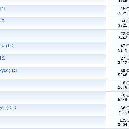
4165 
2:1
15 
2325 
:0
34 
3721 
22 
2443 
во) 0:0
47 
5149 
1:0
27 
3412 
Русе) 1:1
59 
5548 
18 
2678 
40 
5446 
усе) 0:0
36 
3911 
139 
9604 