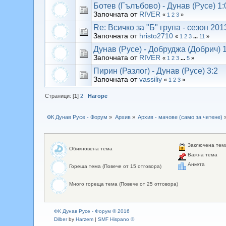
Ботев (Гълъбово) - Дунав (Русе) 1:
Започната от
RIVER
«
1
2
3
»
Re: Всичко за "Б" група - сезон 20
Започната от
hristo2710
«
1
2
3
...
11
»
Дунав (Русе) - Добруджа (Добрич) 1
Започната от
RIVER
«
1
2
3
...
5
»
Пирин (Разлог) - Дунав (Русе) 3:2
Започната от
vassiliy
«
1
2
3
»
Страници: [
1
]
2
Нагоре
ФК Дунав Русе - Форум
»
Архив
»
Архив - мачове (само за четене)
Заключена тем
Обикновена тема
Важна тема
Анкета
Гореща тема (Повече от 15 отговора)
Много гореща тема (Повече от 25 отговора)
ФК Дунав Русе - Форум © 2016
Dilber
by
Harzem
|
SMF Hispano ©