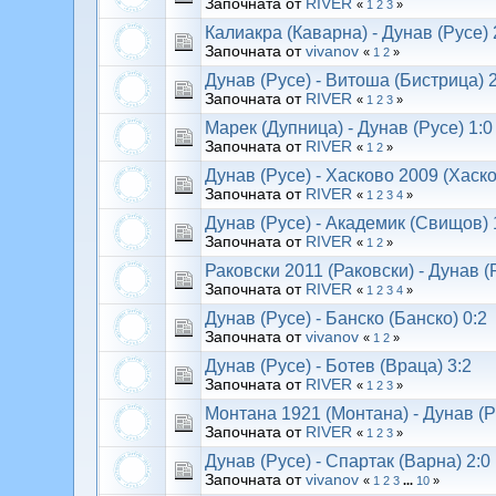
Започната от
RIVER
«
1
2
3
»
Калиакра (Каварна) - Дунав (Русе) 
Започната от
vivanov
«
1
2
»
Дунав (Русе) - Витоша (Бистрица) 2
Започната от
RIVER
«
1
2
3
»
Марек (Дупница) - Дунав (Русе) 1:0
Започната от
RIVER
«
1
2
»
Дунав (Русе) - Хасково 2009 (Хаско
Започната от
RIVER
«
1
2
3
4
»
Дунав (Русе) - Академик (Свищов) 
Започната от
RIVER
«
1
2
»
Раковски 2011 (Раковски) - Дунав (
Започната от
RIVER
«
1
2
3
4
»
Дунав (Русе) - Банско (Банско) 0:2
Започната от
vivanov
«
1
2
»
Дунав (Русе) - Ботев (Враца) 3:2
Започната от
RIVER
«
1
2
3
»
Монтана 1921 (Монтана) - Дунав (Р
Започната от
RIVER
«
1
2
3
»
Дунав (Русе) - Спартак (Варна) 2:0
Започната от
vivanov
«
1
2
3
...
10
»