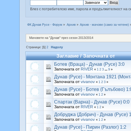
Влез с потребителско име, парола и продължителност на с
ФК Дунав Русе - Форум
»
Архив
»
Архив - мачове (само за четене)
Мачовете на "Дунав" през сезон 2013/2014
Страници: [
1
]
2
Надолу
Заглавие
/
Започната от
Ботев (Враца) - Дунав (Русе) 3:0
Започната от
RIVER
«
1
2
3
...
9
»
Дунав (Русе) - Монтана 1921 (Монт
Започната от
vivanov
«
1
2
3
»
Дунав (Русе) - Ботев (Гълъбово) 1:
Започната от
vivanov
«
1
2
»
Спартак (Варна) - Дунав (Русе) 0:0
Започната от
RIVER
«
1
2
»
Добруджа (Добрич) - Дунав (Русе) 1
Започната от
vivanov
«
1
2
»
Дунав (Русе) - Пирин (Разлог) 1:2