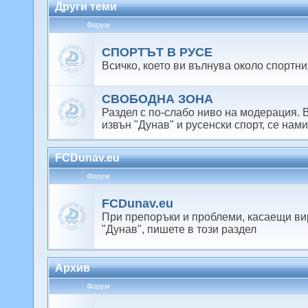
Други теми
Форум
СПОРТЪТ В РУСЕ
Всичко, което ви вълнува около спортн
СВОБОДНА ЗОНА
Раздел с по-слабо ниво на модерация. В
извън "Дунав" и русенски спорт, се нами
FCDunav.eu
Форум
FCDunav.eu
При препоръки и проблеми, касаещи ви
"Дунав", пишете в този раздел
Архив
Форум