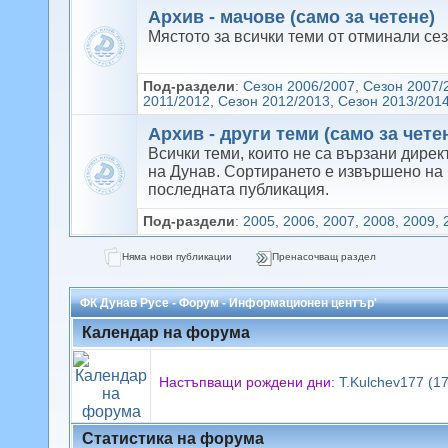
Архив - мачове (само за четене)
Мястото за всички теми от отминали се
Под-раздели
:
Сезон 2006/2007
,
Сезон 2007/
2011/2012
,
Сезон 2012/2013
,
Сезон 2013/201
Архив - други теми (само за чете
Всички теми, които не са вързани дирек
на Дунав. Сортирането е извършено на 
последната публикация.
Под-раздели
:
2005
,
2006
,
2007
,
2008
,
2009
,
Няма нови публикации
Пренасочващ раздел
ФК Дунав Русе - Форум - Информационен център'
Календар на форума
Настъпващи рождени дни:
T.Kulchev177 (17
Статистика на форума