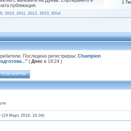
ректно с мачовете на Дунав. Сортирането е
1 Те
ната публикация.
09
,
2010
,
2011
,
2012
,
2013
,
2014
требители. Последено регистриран:
Champion
одготовк...
"
(
Днес
в 19:24 )
 ТОЗИ ФОРУМ.
ути:
 (19 Март, 2016, 16:34)