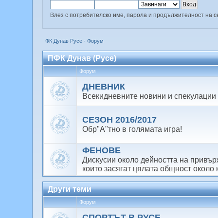
Влез с потребителско име, парола и продължителност на с
ФК Дунав Русе - Форум
ПФК Дунав (Русе)
Форум
ДНЕВНИК
Всекидневните новини и спекулации
СЕЗОН 2016/2017
Обр"А"тно в голямата игра!
ФЕНОВЕ
Дискусии около дейността на привърж
които засягат цялата общност около 
Други теми
Форум
СПОРТЪТ В РУСЕ