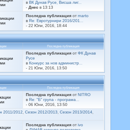
икации
в
ВК Дунав Русе, Висша лиг...
еми
-
Днес
в 13:13
Последна публикация
от
marto
ликации
в
Re: Евротурнири 2016/201...
еми
- 22 Юли, 2016, 18:44
ации
Последна публикация
Последна публикация
от
ФК Дунав
икации
Русе
еми
в
Конкурс за нов администр...
- 21 Юли, 2016, 13:50
ации
Последна публикация
Последна публикация
от
NITRO
кации
в
Re: "Б" група - програма...
ми
- 06 Юни, 2016, 13:50
н 2011/2012
,
Сезон 2012/2013
,
Сезон 2013/2014
,
Последна публикация
от
ivo
кации
в
ДУНАВ започва подготовка...