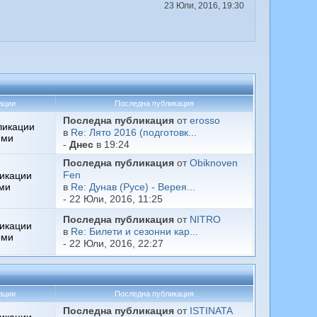
23 Юли, 2016, 19:30
ации
Последна публикация
Последна публикация
от
erosso
ликации
в
Re: Лято 2016 (подготовк...
еми
-
Днес
в 19:24
Последна публикация
от
Obiknoven
икации
Fen
ми
в
Re: Дунав (Русе) - Верея...
- 22 Юли, 2016, 11:25
Последна публикация
от
NITRO
икации
в
Re: Билети и сезонни кар...
еми
- 22 Юли, 2016, 22:27
ации
Последна публикация
Последна публикация
от
ISTINATA