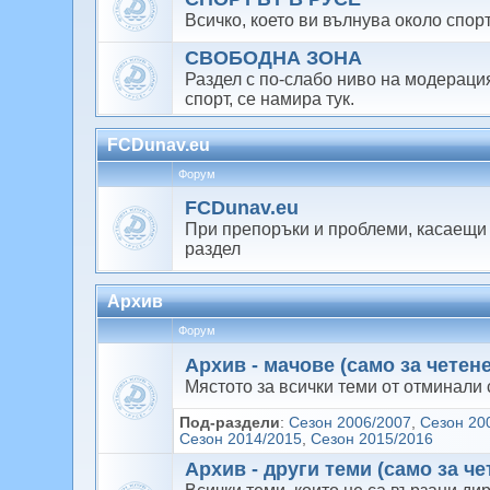
Всичко, което ви вълнува около спор
СВОБОДНА ЗОНА
Раздел с по-слабо ниво на модерация
спорт, се намира тук.
FCDunav.eu
Форум
FCDunav.eu
При препоръки и проблеми, касаещи 
раздел
Архив
Форум
Архив - мачове (само за четене
Мястото за всички теми от отминали
Под-раздели
:
Сезон 2006/2007
,
Сезон 20
Сезон 2014/2015
,
Сезон 2015/2016
Архив - други теми (само за че