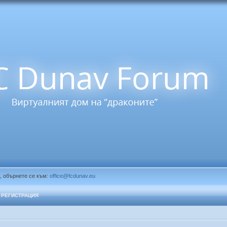
, обърнете се към:
office@fcdunav.eu
РЕГИСТРАЦИЯ