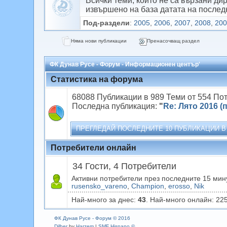
Всички теми, които не са вързани ди
извършено на база датата на послед
Под-раздели
:
2005
,
2006
,
2007
,
2008
,
20
Няма нови публикации
Пренасочващ раздел
ФК Дунав Русе - Форум - Информационен център'
Статистика на форума
68088 Публикации в 989 Теми от 554 По
Последна публикация:
"
Re: Лято 2016 (п
ПРЕГЛЕДАЙ ПОСЛЕДНИТЕ 10 ПУБЛИКАЦИИ В
Потребители онлайн
34 Гости, 4 Потребители
Активни потребители през последните 15 мин
rusensko_vareno
,
Champion
,
erosso
,
Nik
Най-много за днес:
43
. Най-много онлайн: 225
ФК Дунав Русе - Форум © 2016
Dilber
by
Harzem
|
SMF Hispano ©