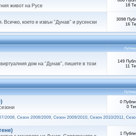
806 Публ
18 Т
тния живот на Русе
3098 Пуб
. Всичко, което е извън "Дунав" и русенски
16 Т
Публик
149 Публ
виртуалния дом на "Дунав", пишете в този
11 Т
Публик
)
0 Публи
0 Те
 сезони
07/2008
,
Сезон 2008/2009
,
Сезон 2009/2010
,
Сезон 2010/2011
,
Сезо
тене)
1 Публи