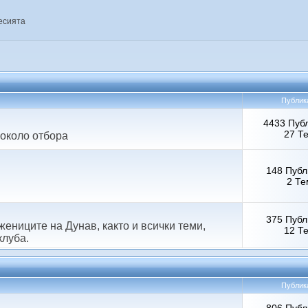
есията
Публик
4433 Пуб
27 Т
 около отбора
148 Публ
2 Те
375 Публ
ениците на Дунав, както и всички теми,
12 Т
клуба.
Публик