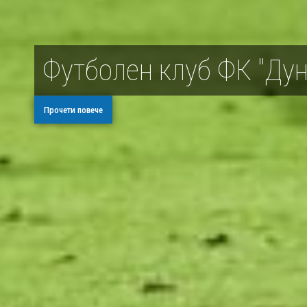
Футболен клуб ФК "Дун
Прочети повече