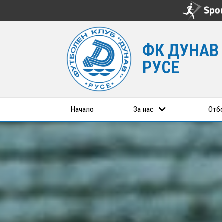
ФК ДУНАВ
РУСЕ
Начало
За нас
Отб