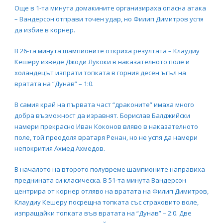
Още в 1-та минута домакините организираха опасна атака
– Вандерсон отправи точен удар, но Филип Димитров успя
да избие в корнер.
В 26-та минута шампионите откриха резултата – Клаудиу
Кешеру изведе Джоди Лукоки в наказателното поле и
холандецът изпрати топката в горния десен ъгъл на
вратата на “Дунав” – 1:0.
В самия край на първата част “драконите” имаха много
добра възможност да изравнят. Борислав Балджийски
намери прекрасно Иван Коконов вляво в наказателното
поле, той преодоля вратаря Ренан, но не успя да намери
непокрития Ахмед Ахмедов.
В началото на второто полувреме шампионите направиха
преднината си класическа. В 51-та минута Вандерсон
центрира от корнер отляво на вратата на Филип Димитров,
Клаудиу Кешеру посрещна топката със страховито воле,
изпращайки топката във вратата на “Дунав” – 2:0. Две