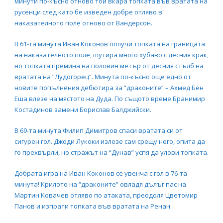
минути по-късно отново той вкара топката във вратата на
русенци след като бе изведен добре отляво в
наказателното поле отново от Вандерсон.
В 61-та минута Иван Коконов получи топката на границата
на наказателното поле, шутира много хубаво с десния крак,
но топката премина на половин метър от десния стълб на
вратата на “Лудогорец”. Минута по-късно още едно от
новите попълнения дебютира за “драконите” – Ахмед Бен
Еша влезе на мястото на Дуда. По същото време Бранимир
Костадинов замени Борислав Балджийски.
В 69-та минута Филип Димитров спаси вратата си от
сигурен гол. Джоди Лукоки излезе сам срещу него, опита да
го прехвърли, но стражът на “Дунав” успя да улови топката.
Добрата игра на Иван Коконов се увенча с гол в 76-та
минута! Крилото на “драконите” овладя дълъг пас на
Мартин Ковачев отляво по атаката, преодоля Цветомир
Панов и изпрати топката във вратата на Ренан.