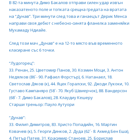
В 82-та минута Димо Бакалов отправи силен удар извън
наказатеното поле и топката срещна гредата на вратата
на “Дунав”. Три минути след това и ганаецът Дерик Менса
направи своя дебют с небесно-синята фланелка заменяйки
Мухамаду Ндиайе.
След този мач „Дунав“ е на 12-то място във временното
класиране със 6 точки.
“Лудогорец”:
33. Ренан, 25. Цветомир Панов, 30. Козмин Моци, 3. Антон
Недялков (86`- 90. Рафаел Форстър), 6. Натанаел, 18.
Светослав Дяков (к), 44. Яцек Горалски, 92. Джоди Лукоки, 10.
Густаво Кампаняро (58`- 70. Якуб Швиерчок), 88. Вандерсон
(68`- 7. Димо Бакалов), 28. Клаудиу Кешеру
Старши треньор: Пауло Аутуори
“Дунав”:
33. Филип Димитров, 83. Христо Попадийн, 16. Мартин
Ковачев (к), 5. Георги Динков, 2. Дуда (62`- 8. Ахмед Бен Еша),
4. Петър Патев, 31. Красимир Станоев, 25. Борислав