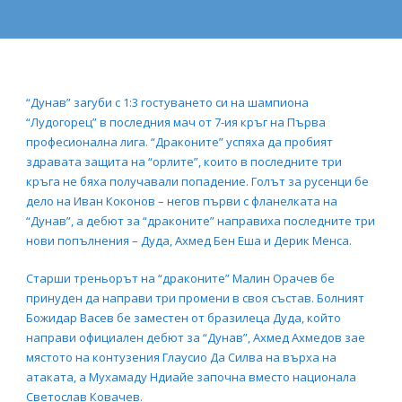
“Дунав” загуби с 1:3 гостуването си на шампиона
“Лудогорец” в последния мач от 7-ия кръг на Първа
професионална лига. “Драконите” успяха да пробият
здравата защита на “орлите”, които в последните три
кръга не бяха получавали попадение. Голът за русенци бе
дело на Иван Коконов – негов първи с фланелката на
“Дунав”, а дебют за “драконите” направиха последните три
нови попълнения – Дуда, Ахмед Бен Еша и Дерик Менса.
Старши треньорът на “драконите” Малин Орачев бе
принуден да направи три промени в своя състав. Болният
Божидар Васев бе заместен от бразилеца Дуда, който
направи официален дебют за “Дунав”, Ахмед Ахмедов зае
мястото на контузения Глаусио Да Силва на върха на
атаката, а Мухамаду Ндиайе започна вместо национала
Светослав Ковачев.