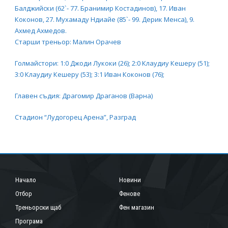
Балджийски (62`- 77. Бранимир Костадинов), 17. Иван
Коконов, 27. Мухамаду Ндиайе (85`- 99. Дерик Менса), 9.
Ахмед Ахмедов.
Старши треньор: Малин Орачев
Голмайстори: 1:0 Джоди Лукоки (26); 2:0 Клаудиу Кешеру (51);
3:0 Клаудиу Кешеру (53); 3:1 Иван Коконов (76);
Главен съдия: Драгомир Драганов (Варна)
Стадион “Лудогорец Арена”, Разград
Начало
Новини
Отбор
Фенове
Треньорски щаб
Фен магазин
Програма