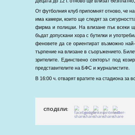
Децата до 12 г. отново ще влизат безплатно
От футболния клуб припомнят отново, че на 
има камери, които ще следят за сигурностт
фирма и полицаи. На влизане пък всеки щ
бъдат допускани хора с бутилки и употреби
феновете да се ориентират възможно най-
търпение на влизане в съоръжението. Билети
зрителите. Единствено секторът под кози
представителите на БФС и журналистите.
В 16:00 ч. отварят вратите на стадиона за в
СПОДЕЛИ: