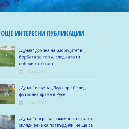
ОЩЕ ИНТЕРЕСНИ ПУБЛИКАЦИИ
„Дунав“ дръпна на „моряците“ в
борбата за топ 4, след като ги
победи като гост
17 май 2017
„Дунав“ изпусна „Лудогорец“ след
футболна драма в Русе
12 май 2017
„Дунав“ посреща шампиона, няколко
хиляди вече са потвърдили, че ще са