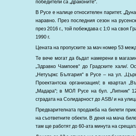
победители са „драконите“.
В Русе е налице относителен паритет. „Дуна
наравно. През последния сезон на русенс
през 2016 г., той побеждава с 1:0 на своя 
1990 г.
Цената на пропуските за мач номер 53 между
Те вече могат да бъдат намерени в магазин 
„Здравко Чампоев“ до Градските хали/. О
„Нетуъркс България“ в Русе – на ул. „Цър
Проектантска организация/; в квартал „В
„Мадара“; в МОЛ Русе на бул. „Липник“ 12
сградата на Солидарност до ASB/ и на улица
Предварителната продажба на билети прикл
на съответните обекти. В деня на мача биле
там ще работят до 60-ата минута на срещат