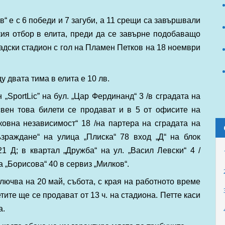
в“ е с 6 победи и 7 загуби, а 11 срещи са завършвали
кия отбор в елита, преди да се завърне подобаващо
Градски стадион с гол на Пламен Петков на 18 ноември
 двата тима в елита е 10 лв.
„SportLic” на бул. „Цар Фердинанд“ 3 /в сградата на
свен това билети се продават и в 5 от офисите на
ковна независимост“ 18 /на партера на сградата на
ъзраждане“ на улица „Плиска“ 78 вход „Д“ на блок
1 Д; в квартал „Дружба“ на ул. „Васил Левски“ 4 /
 „Борисова“ 40 в сервиз „Милков“.
ючва на 20 май, събота, с края на работното време
тите ще се продават от 13 ч. на стадиона. Петте каси
а.