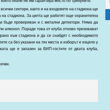
, което обаче не им гарантира място по трибуните.
всички сектори, както и на входовете на стадиона ще
а на стадиона. За целта ще работят още охранителна
е бъде проверяван и с метални детектори. Няма да
ли алкохол. Поради това от клуба отново призовават
рано към стадиона и да се снабдят с необходимото
те са без указани на тях места и изборът е изцяло у
рката ще е запазен за ВИП-гостите от двата клуба,
сички.