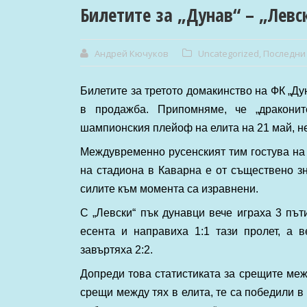
Билетите за „Дунав“ – „Левск
Андрей Кючуков
Uncategorized
,
Последни
Билетите за третото домакинство на ФК „Дун
в продажба. Припомняме, че „дракони
шампионския плейоф на елита на 21 май, нед
Междувременно русенският тим гостува на „
на стадиона в Каварна е от съществено з
силите към момента са изравнени.
С „Левски“ пък дунавци вече играха 3 път
есента и направиха 1:1 тази пролет, а в
завъртяха 2:2.
Допреди това статистиката за срещите межд
срещи между тях в елита, те са победили в 