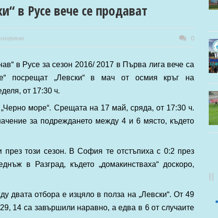
и“ в Русе вече се продават
 новини
0
ав“ в Русе за сезон 2016/ 2017 в Първа лига вече са
те“ посрещат „Левски“ в мач от осмия кръг на
еля, от 17:30 ч.
Черно море“. Срещата на 17 май, сряда, от 17:30 ч.
начение за подреждането между 4 и 6 място, където
и през този сезон. В София те отстъпиха с 0:2 през
еднъж в Разград, където „домакинстваха“ доскоро,
у двата отбора е изцяло в полза на „Левски“. От 49
29, 14 са завършили наравно, а едва в 6 от случаите