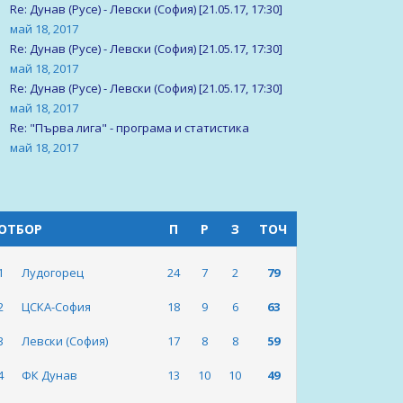
Re: Дунав (Русе) - Левски (София) [21.05.17, 17:30]
май 18, 2017
Re: Дунав (Русе) - Левски (София) [21.05.17, 17:30]
май 18, 2017
Re: Дунав (Русе) - Левски (София) [21.05.17, 17:30]
май 18, 2017
Re: "Първа лига" - програма и статистика
май 18, 2017
ОТБОР
П
Р
З
ТОЧ
1
Лудогорец
24
7
2
79
2
ЦСКА-София
18
9
6
63
3
Левски (София)
17
8
8
59
4
ФК Дунав
13
10
10
49